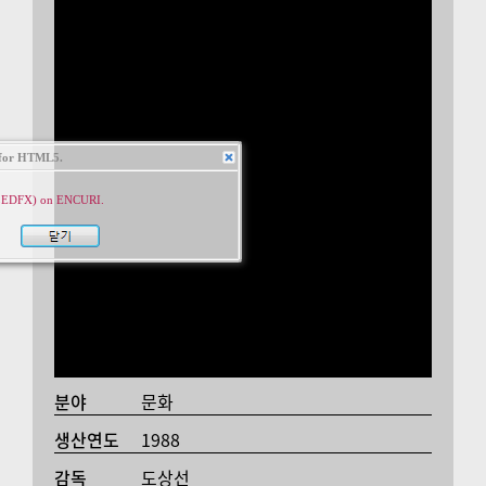
for HTML5.
ILEDFX) on ENCURI.
분야
문화
생산연도
1988
감독
도상선