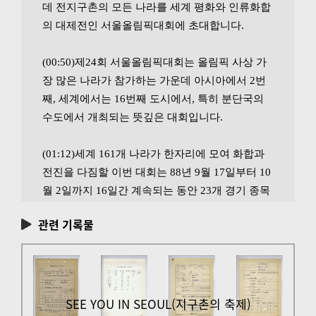
데 전지구촌의 모든 나라를 세계 평화와 인류화합
의 대제전인 서울올림픽대회에 초대합니다.

(00:50)제24회 서울올림픽대회는 올림픽 사상 가
장 많은 나라가 참가하는 가운데 아시아에서 2번
째, 세계에서는 16번째 도시에서, 특히 분단국의 
수도에서 개최되는 뜻깊은 대회입니다.

(01:12)세계 161개 나라가 한자리에 모여 화합과 
전진을 다짐할 이번 대회는 88년 9월 17일부터 10
월 2일까지 16일간 계속되는 동안 23개 경기 종목
에 237개의 세부종목경기가 펼쳐지게 됩니다.

관련 기록물
(01:36)서울올림픽대회는 화합, 문화, 복지, 희망 
그리고 번영의 5대 특징을 지닌 대회로서 지구촌 
161개 나라가 체제와 이념, 인종과 종교의 대립과 
갈등의 벽을 넘어 진정한 화합의 한마당을 펼쳐 보
SEE YOU IN SEOUL(지구촌의 축제)