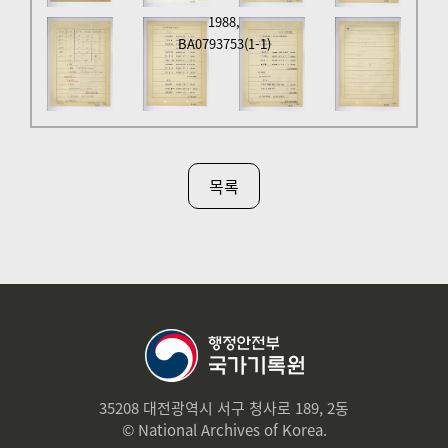
이는 대회이며 각종 스포츠와 함께 최고의 문화 예
1988,
술이 다채롭게 선보이고 대규모의 학술대회가 개
BA0793753(1-1)
최되는 문화의 올림픽이며,

(02:05)10월 15일부터 열리는 서울장애자올림픽
대회의 성공을 위해 인력, 시설, 프로그램 등을 연
계 지원하는 복지의 올림픽입니다.

목록
(02:15)분단국이며 개발도상국인 우리나라에서 가
장 모범적인 올림픽을 치름으로써 세계 모든 개발
도상국들에게 국가발전과 올림픽 개최에 대한 희
망을 심어줄 수 있고

(02:27)아울러 우리나라는 성공적인 올림픽 개최
를 통해 선진국으로 향한 획기적인 번영과 도약의 
기틀을 다지자는 것입니다.

35208 대전광역시 서구 청사로 189, 2동
© National Archives of Korea.
(02:42)세계 속의 한국과 함께 국제도시로 부상한 