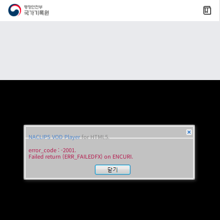
NACLIPS VOD Player
for HTML5.
error_code : -2001.
Failed return (ERR_FAILEDFX) on ENCURI.