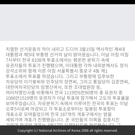
치열한 선거운동의 막이 내리고 드디어 3월15일 역사적인 제4대
대통령과 제5대 부통령 선거의 날이 밝아왔습니다. 이날 아침 아침
7시부터 전국 8108개 투표소에서는 평온한 분위기 속에
유권자들의 투표가 진행됐으며, 이대통령 각하 내외분께서도 정식
강석소위와 함께 이른 아침 서울특별시 종로구 4동 제1
투표소에서 투표를 하셨습니다. 그리고 부통령에 입후보한
자유당의 이기붕씨와 민주당의 장면씨, 그리고 통일당의 김준연씨,
대한여자국민당의 임영신여사, 또한 조대법원장 등,
여러저명인사를 비롯해서 전국 1119만6천90명의 총 유권자 중
1086만1519명의 유권자가 이날 투표에 참가해서 고도의 투표율을
보여주었습니다. 자유분위기 속에서 이루어진 전국의 투표는 이날
오후5시로써 마감되고 각 투표소로부터는 밀봉된 투표함이
개표소로 모여들었으며 전국 187개의 개표구에서는 밤을
세워가며 개표가 진행됐습니다. 온 국민들의 이목을 집중시킨
가운데 전국의 개표는 3월17일 오전9시로써 완료됐습니다. 그
결과 대통령에는 자유당의 입후보자이신 이승만 박사가
Copyright (c) National Archives of Korea 2006 all rights reserved.