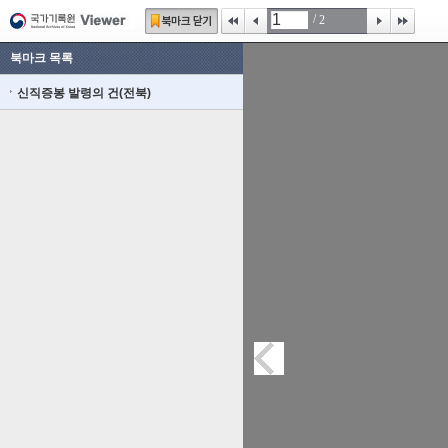
/
2
북마크 목록
신직증봉 발령의 건(전북)