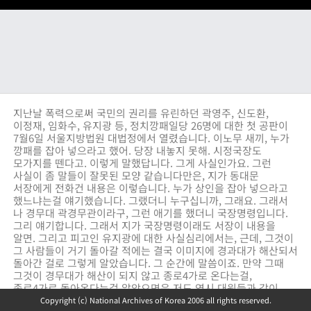
지난날 폭력으로써 국민의 권리를 유린하던 곽영주, 신도환,
이정재, 임화수, 유지광 등, 정치깡패일당 26명에 대한 첫 공판이
7월6일 서울지방법원 대법정에서 열렸습니다. 이노무 새끼, 누가
깡패를 잡아 넣으라고 했어. 당장 내놓지 못해. 시정국장도
모가지를 뗀다고. 이렇게 말했답니다. 그게 사실인가요. 그런
사실이 좀 말들이 잘못된 모양 같습니다만은, 지가 동대문
서장에게 전화건 내용은 이렇습니다. 누가 상인을 잡아 넣으라고
했느냐는걸 얘기했습니다. 그랬더니 누구십니까, 그래요. 그래서
나 경무대 곽경무관이라구, 그런 애기를 했더니 국장명령입니다.
그리 얘기합니다. 그래서 지가 국장명령이래도 서장이 내용을
알면. 그리고 피고인 유지광에 대한 사실심리에서는, 근데, 그것이
그 사람들이 거기 돌아갈 적에는 결국 이미지에 경과대가 해산되서
돌아간 걸로 그렇게 알았습니다. 그 순간에 말씀이죠. 만약 그때
그것이 경무대가 해산이 되지 않고 종로4가로 온다는걸,
종로4가로 돌아온다는걸 알았으면은 저도 역시 대원들과 같이
종로4에 가 있었을 겁니다. 그런데 피고인 유지광은 서로 발뺌만
Copyright (c) National Archives of Korea 2006 all rights reserved.