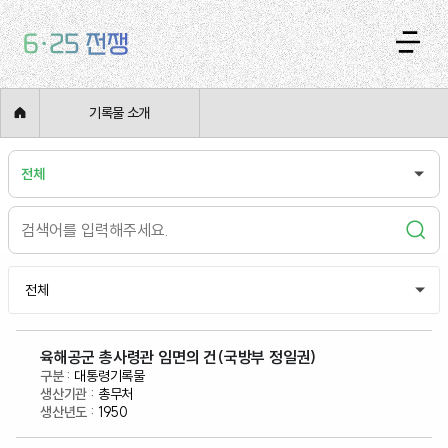
기록물 소개
전체
전체
육해공군 총사령관 임면의 건(국방부 정일권)
대통령기록물
총무처
1950