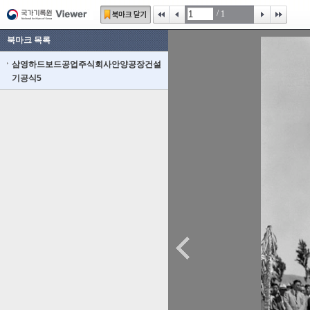
/
1
북마크 목록
삼영하드보드공업주식회사안양공장건설
기공식5