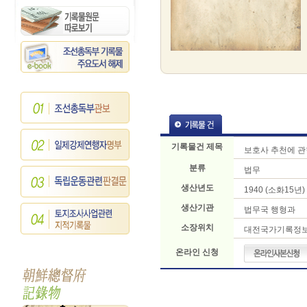
기록물건 제목
보호사 추천에 관
분류
법무
생산년도
1940 (소화15년)
생산기관
법무국 행형과
소장위치
대전국가기록정
온라인 신청