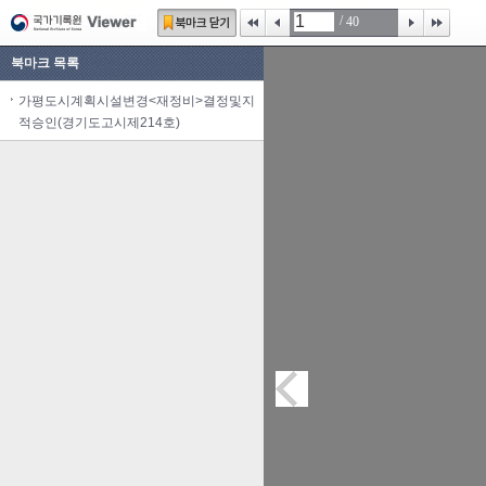
/
40
북마크 목록
가평도시계획시설변경<재정비>결정및지
적승인(경기도고시제214호)