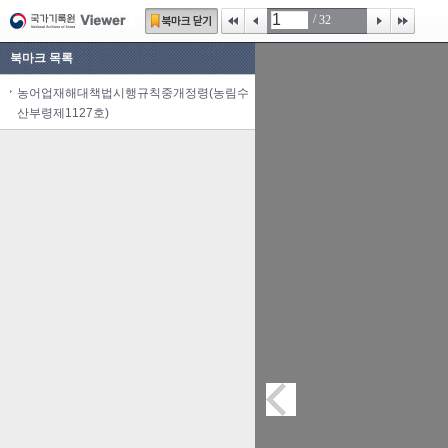
/
32
북마크 목록
농어업재해대책법시행규칙중개정령(농림수
산부령제1127호)