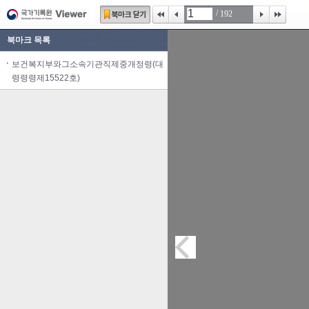
/
192
북마크 목록
보건복지부와그소속기관직제중개정령(대
령령령제15522호)