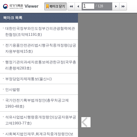
/
128
북마크 목록
대한민국정부와인도정부간의관광협력에관
한협정(조약제1191호)
전기용품안전관리법시행규칙중개정령(상공
자원부령제15호)
행정기관의과세자료통보에관한규정(국무총
리훈령제283호)
부정당업자제재통보(울산시)
인사발령
국가안전기획부법개정안(총무처공고제
1993-48호)
석유사업법시행령중개정령안(상공자원부공
고제1993-77호)
사회복지법인재무,회계규칙중개정령안(보