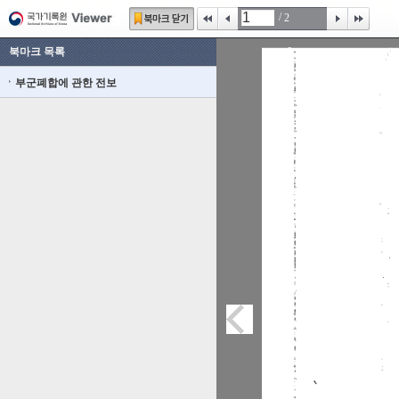
/
2
북마크 목록
부군폐합에 관한 전보