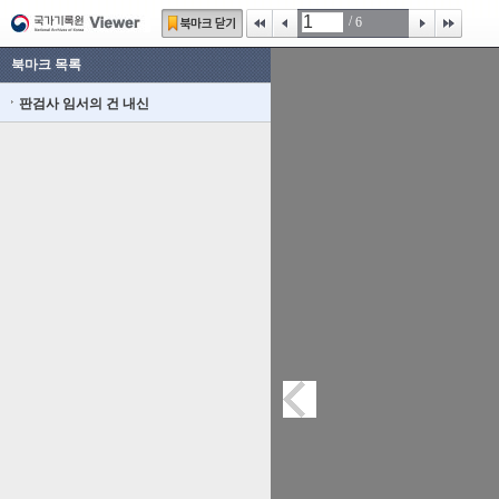
/
6
북마크 목록
판검사 임서의 건 내신