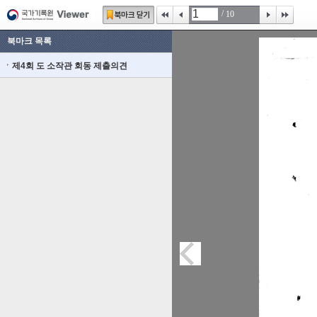
/
10
북마크 목록
제4회 도 소작관 회동 제출의견