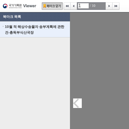
/
10
북마크 목록
10월 적 해상수송물자 송부계획에 관한
건-총독부식산국장