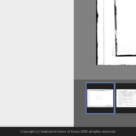
Copyright (c) National Archives of Korea 2006 all rights reserved.