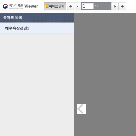
/
1
북마크 목록
해수욕장전경1