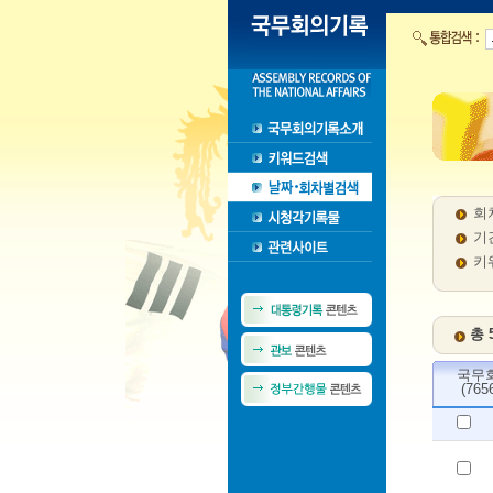
회
기
키
총 
국무
(765