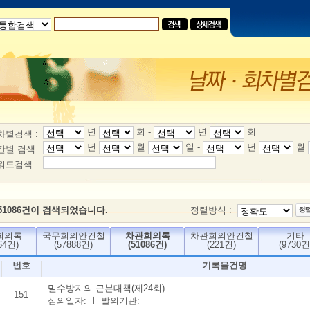
년
회
-
년
회
차별검색 :
년
월
일
-
년
월
간별 검색
워드검색 :
51086건이 검색되었습니다.
정렬방식 :
회의록
국무회의안건철
차관회의록
차관회의안건철
기타
64건)
(57888건)
(51086건)
(221건)
(9730건
번호
기록물건명
밀수방지의 근본대책(제24회)
151
심의일자: ㅣ 발의기관: