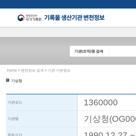
기관(조직)명 검색
Home
>
변천정보 검색
>
기관 기본정보
기상청
1360000
기관코드
기상청(OG000
기관명
1990.12.27
존립기간