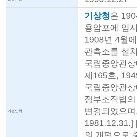
기상청
은 19
용암포에 임
1908년 4
관측소를 설치
국립중앙관상대직
제165호, 19
국립중앙관상대
정부조직법의
변경되었으며,
기관연혁
1981.12.31.
의 개편으로