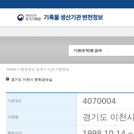
기관(조직)명 검색
Home
>
변천정보 검색
>
기관 기본정보
경기도 이천시 문화공보실
4070004
기관코드
경기도 이천시 
기관명
1998.10.14
~
존립기간