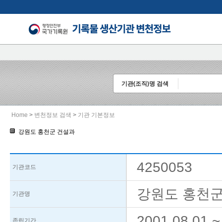
기관(조직)명 검색
Home
>
변천정보 검색
>
기관 기본정보
강원도 홍천군 건설과
4250053
기관코드
강원도 홍천군 
기관명
2001.08.01
~
존립기간