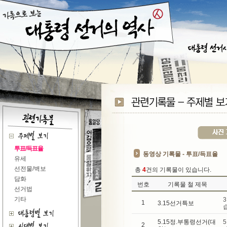
투표/득표율
동영상 기록물 - 투표/득표율
유세
선전물/벽보
총
4
건의 기록물이 있습니다.
담화
번호
기록물 철 제목
선거법
기타
1
3.15선거특보
5.15정.부통령선거(대
2