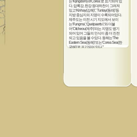
는‘K(ingdom) of Corea’로 표기되어 있
다. 압록강, 한강 등대하천이 그려져
있고‘Kinhay(김해)’,‘ Tunlay(동래)’등
지방 중심지의 지명이 수록되어있다.
제주도는 이전 시기 지도에서 보이
는‘Fungma’,‘Quelpaerts I.’와 더불
어‘Citcheou(제주)’라는 지명도 병기
되어 있어 그들의 인식이 좀 더 진전
되고 있음을 볼 수있다. 동해는‘The
Eastern Sea(동해)’또는‘Corea Sea(한
국해)’로 표기되어 있다."