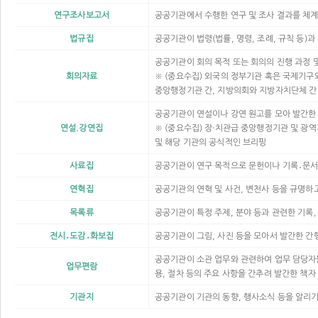
연구조사보고서
공공기관에서 수행한 연구 및 조사 결과를 체
법규집
공공기관이 법령(법률, 명령, 조례, 규칙 등)
공공기관이 회의 목적 또는 회의의 진행 과정 
회의자료
※ (중요수집) 외국의 정부기관 혹은 국제기구와
중앙행정기관 간, 지방의회와 지방자치단체 간 
공공기관이 연설이나 강연 원고를 모아 발간한
연설.강연집
※ (중요수집) 장·치관급 중앙행정기관 및 광
및 해당 기관의 공식적인 브리핑
사료집
공공기관이 연구 목적으로 문헌이나 기록․문서
연혁집
공공기관의 연혁 및 사건, 변천사 등을 규명하
목록류
공공기관이 특정 주제, 분야 등과 관련한 기록,
전시․도감․화보집
공공기관이 그림, 사진 등을 모아서 발간한 간
공공기관이 소관 업무와 관련하여 업무 담당자들
업무편람
용, 절차 등의 주요 사항을 간추려 발간한 책자
기관지
공공기관이 기관의 동향, 행사소식 등을 알리기