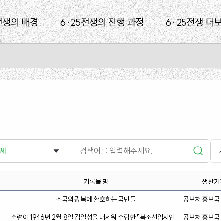
전쟁의 배경
6·25전쟁의 진행 과정
6·25전쟁 더
체
기록물 명
생산기
조국의 광복에 환호하는 국민들
공보처 홍보국
관
소련이 1946년 2월 8일 김일성을 내세워 수립한 「북조선임시인민
공보처 홍보국