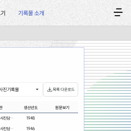
보기
기록물 소개
사진기록물
목록 다운로드
관
생산년도
원문보기
 사진담당
1948
 사진담당
1946