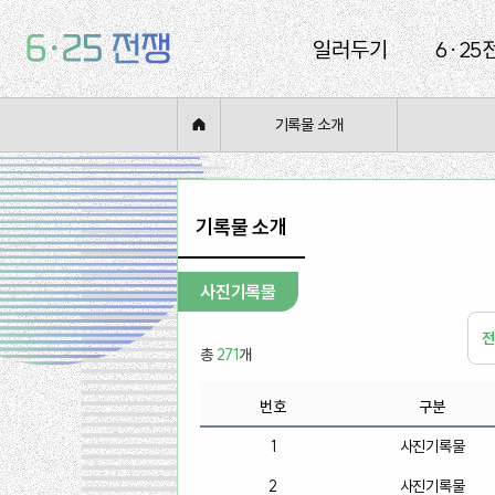
일러두기
6·25
기록물 소개
기록물 소개
사진기록물
전
총
271
개
번호
구분
1
사진기록물
2
사진기록물