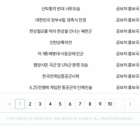
위원회」소속위원들 모습
관
신탁통치 반대 시위모습
공보처 홍보국
관
대한민국 정부수립 경축식 전경
공보처 홍보국
관
한강철교를 따라 한강을 건너는 북한군
공보처 홍보국
관
인천상륙작전
공보처 홍보국
관
미 제5해병대 낙동강에 진군
공보처 홍보국
관
평양시민 국군 및 UN군 환영 모습
공보처 홍보국
관
한국전개입중공군시체
공보처 홍보국
관
6.25전쟁에 개입한 중공군의 인해전술
공보처 홍보국
관
1
2
3
4
5
6
7
8
9
10
COPYRIGHT Ⓒ NATIONAL ARCHIVES OF KOREA ALL RIGHTS RESERVED.