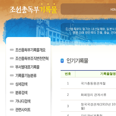
번호
기록물철명
1
국가총동원관계철
2
화폐정리 관계서류
청국국경관계(1910년 10월
3
월)
4
각도경비계획철