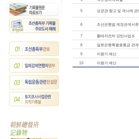
5
성균관 향교 및 객사에 관
6
조선은행법 제정관계서류(
7
황태자전하 강탄사업조
8
일본은행특별융통금 관
9
이왕가 예산
10
이왕가 예산