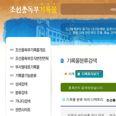
사계
총
0
건이 검색되었습니다.
:
조선총
일본의 세입세출 결산 관계
법규