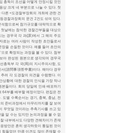
신임 총독이 조선을 어떻게 안정시킬 것인
용상 크게 네 부분으로 나눌 수 있다. 첫
만 다른 <도경찰부장회의 개최에 관한 건
고등경찰과장회의 문건 2건도 섞여 있다.
 분석함으로써 참가규모를 대략적으로 확
회의 첫날에는 참석한 경찰간부들을 대상으
는 경무국 각 과(課)에서 그 해의 주요
시자료는 여러 사람이 작성한 초안들로서
문장을 손질한 것이다. 예를 들어 초안의
’으로 확정되는 과정을 볼 수 있다. 첨부
 보아 완성된 원본으로 생각되며 경무국
조선총독부 각 국(局)의 지시주의사항, 도
서(諮問事項答申書)이다. 해마다 경무
을 추려 각 도경찰의 의견을 수렴했다. 이
치안상황에 대한 경찰의 인식을 가장 적나
원본들이다. 회의 당일에 인쇄·배포하기
여 64부를 배부할 예정이었다. 편집은 전
도별 수록순서는 경기, 충북, 충남, 전
장회의의 준비과정에서 마무리까지를 잘 보여
이 무엇일 것이라는 추측기사를 쓰고 있
을 알 수는 있지만 논의과정을 볼 수 없
 경찰 내부에서도 다양한 견해차이가 존재
대응방안은 흔히 생각하듯이 통일된 것이
기 힘들었던 만큼 이견도 많이 존재할 수