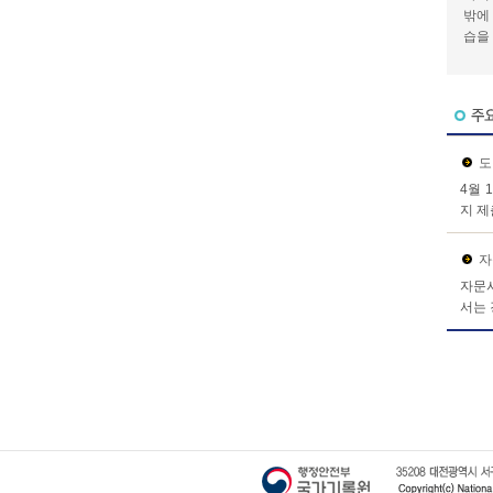
밖에
습을
도
4월 
지 제
자
자문사
서는 