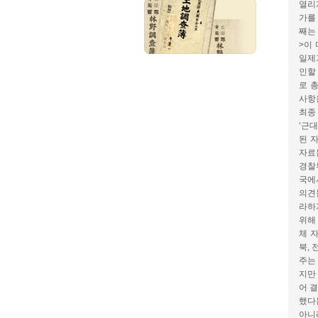
열리
가를
째는
>이
일제
인할
로 
사항
최종
‘근
된 
자료
경찰
국에
의견
라하
위해
체 
북, 
주는
지만
어 
했다
아니