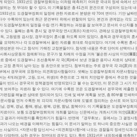
게 되었다. 1931년도 경찰부장회의는 이처럼 예측하기 어려운 국내외 정세 속에서 
 밝히는 첫 무대라 할 수 있다. 이 기록물철은 총 41건의 문건으로 구성되어 있는데 내
 1931년도 도경찰부장회의 일정에 관한 자료로서 분량은 약 70여 면이다. 기안 날짜
 다수 수록되어 있는데 최근 문건부터 위에서 편철되어 있다. 본건과 관계없는 각도 
가 도경찰부장회의 일정을 수립·연기·확정하는 과정을 잘 보여주고 문서의 수신자를
 수 있다. 둘째는 총독 훈시 및 경무국장 연시(演示) 자료이다. 관례상 도경찰부장
총독, 고등법원 검사장, 경무국장이 훈시를 하도록 되어 있었다. 총독과 경무국장의 훈시
을 요약하거나 각 도경찰부에서 올린 자료를 토대로 작성되었다. 여기에 수록된 훈
 완성본은 아니고 첨삭이 가해진 교정본들이다. 첨삭된 내용은 주로 단어의 선택이나 
대사회사상운동의 첨예화’라는 문구가 몇 차례의 수정을 거쳐 ‘불순한 사상의 미만(彌蔓)
자료 중에서 도경찰부나 조선총독부 각 국(局)에서 보낸 것들은 용지나 자료의 상태로
는 교정 흔적이 남아 있는 등 초안으로 보인다. 첨부자료는 주로 경무국 각 과(課)와 
부에서 경무국에 요청하는 의견희망사항들이다. 셋째는 도경찰부장회의 자문사항답신
서는 4개과(경무, 고등, 도서, 위생)의 추천으로 그 해의 치안업무 중에서 주요한 것
들이 반드시 경무국의 정책결정에 반영되었다고 볼 수는 없지만, 이 문건은 그 시기 
게 보여주는 자료라 할 수 있다. 여기에 수록된 것은 도경찰부에서 경무국에 제출한 
 가편집을 해놓은 상태로 정리되어 있다. 인쇄 및 배부 계획을 보면, 총 80부를 인쇄하
자문사항을 먼저 수록한 뒤 각각의 자문사항에 대해 도별로 정리하는 순서로 되어 있다. 
전남, 경북, 경남, 황해, 평남, 평북, 강원, 함남, 함북이다. 이 기록물철은 도경찰부
 자료이다. 보통 도경찰부장회의의 개최를 알리는 신문에서는 개최시기와 의안(議案)
 그 결과가 어떠한지를 확인하기가 힘들다. 반면에 『경무휘보』 등에서는 그 결정사항
결과가 나오는 배경을 이해하기는 힘들다. 이 문서가 말하는 또 하나의 중요한 사실은
는 사실이다. <자문사항 답신서>나 <의견희망사항>에 나오는 경찰들의 정세인식과 
라 다양하며, 심한 경우는 정반대의 경우도 있다. 특히 1931년은 내외정세를 예측하