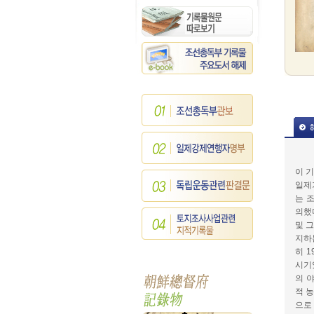
이 
일제
는 
의했
및 
지하
히 
시기
의 
적 
으로