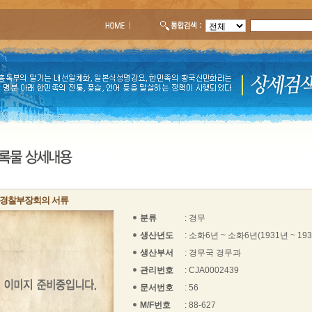
경찰부장회의 서류
분류
: 경무
생산년도
: 소화6년 ~ 소화6년(1931년 ~ 19
생산부서
: 경무국 경무과
관리번호
: CJA0002439
문서번호
: 56
M/F번호
: 88-627