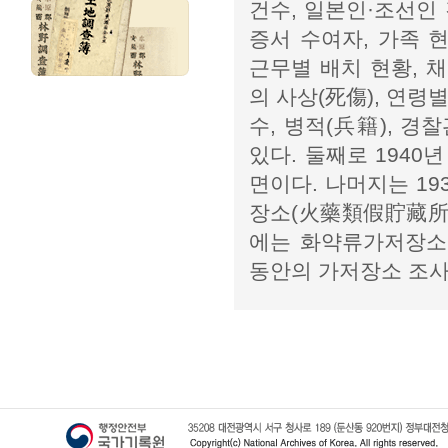
건수, 일본인·조선인
증서 수여자, 가족 현
근무별 배치 현황, 
의 사상(死傷), 연령
수, 병적(兵籍), 
있다. 둘째로 194
면이다. 나머지는 19
장소(火藥類假貯藏所)
에는 화약류가저장소의
동안의 가저장소 조사