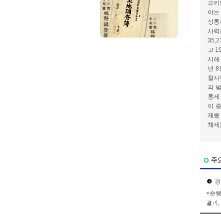
으키
야는
상통
사력
35
고 
시해
년 
찰사
의 
통제
이 
제를
체제
경
<순행
결과,