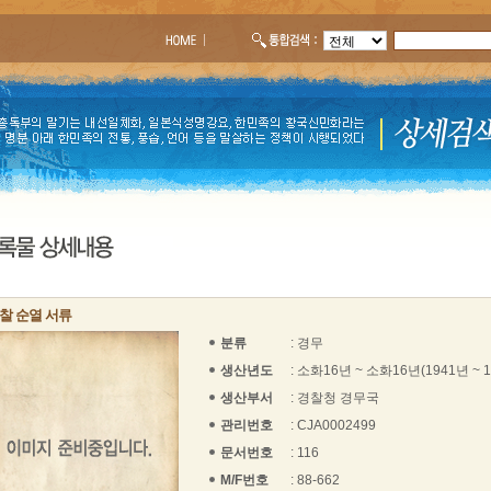
찰 순열 서류
분류
: 경무
생산년도
: 소화16년 ~ 소화16년(1941년 ~ 
생산부서
: 경찰청 경무국
관리번호
: CJA0002499
문서번호
: 116
M/F번호
: 88-662