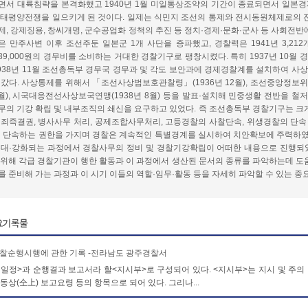
면서 대륙침략을 본격화했고 1940년 1월 미일통상조약의 기간이 종료되면서 일본
 태평양전쟁을 일으키게 된 것이다. 일제는 식민지 조선의 통제와 전시동원체제로의 전
제, 강제징용, 창씨개명, 군수공업화 정책의 추진 등 정치·경제·문화·군사 등 사회전반
은 만주사변 이후 조선주둔 일본군 1개 사단을 증파했고, 경찰력은 1941년 3,212
,239,000원의 경무비를 소비하는 거대한 경찰기구로 팽창시켰다. 특히 1937년 10
1938년 11월 조선총독부 경무국 경무과 및 각도 보안과에 경제경찰계를 설치하여 
 갔다. 사상통제를 위해서 「조선사상범보호관찰령」(1936년 12월), 조선중앙정보위원회
8월), 시국대응전선사상보국연맹(1938년 8월) 등을 발표·설치해 민중생활 전반을 철
무의 기강 확립 및 내부조직의 쇄신을 요구하고 있었다. 즉 조선총독부 경찰기구는 크
범죄즉결권, 병사사무 처리, 공제조합사무처리, 고등경찰의 사찰단속, 위생경찰의 단속
· 단속하는 권한을 가지며 경찰은 계속적인 특별경계를 실시하여 치안확보에 주력하였다
증대·강화되는 과정에서 경찰사무의 정비 및 경찰기강확립이 어떠한 내용으로 진행되
 위해 각급 경찰기관이 행한 활동과 이 과정에서 생산된 문서의 종류를 파악하는데 도움
를 준비해 가는 과정과 이 시기 이들의 역할·임무·활동 등을 자세히 파악할 수 있는 중
찰순행시행에 관한 기록 -전라남도 광주경찰서
일정>과 순행결과 보고서라 할<지시부>로 구성되어 있다. <지시부>는 지시 및 주의 
 동상(仝上) 보고요령 등의 항목으로 되어 있다. 그리나...