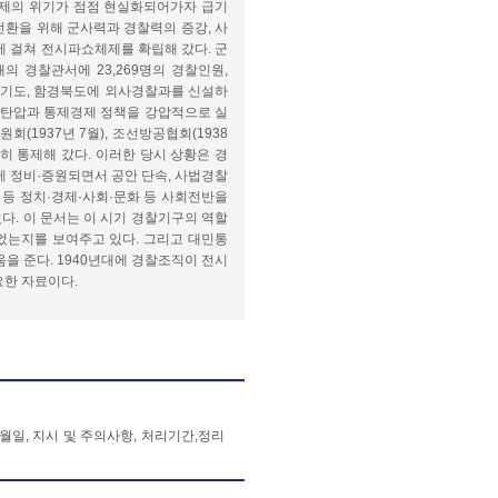
경제의 위기가 점점 현실화되어가자 급기
환을 위해 군사력과 경찰력의 증강, 사
에 걸쳐 전시파쇼체제를 확립해 갔다. 군
개의 경찰관서에 23,269명의 경찰인원,
월 경기도, 함경북도에 외사경찰과를 신설하
사상탄압과 통제경제 정책을 강압적으로 실
(1937년 7월), 조선방공협회(1938
저히 통제해 갔다. 이러한 당시 상황은 경
게 정비·증원되면서 공안 단속, 사법경찰
 등 정치·경제·사회·문화 등 사회전반을
. 이 문서는 이 시기 경찰기구의 역할
었는지를 보여주고 있다. 그리고 대민통
을 준다. 1940년대에 경찰조직이 전시
요한 자료이다.
월일, 지시 및 주의사항, 처리기간,정리