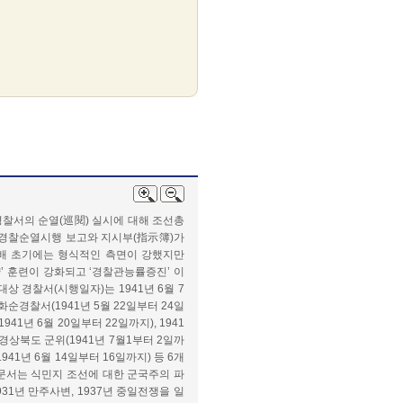
경찰서의 순열(巡閱) 실시에 대해 조선총
 경찰순열시행 보고와 지시부(指示簿)가
지배 초기에는 형식적인 측면이 강했지만
양’ 훈련이 강화되고 ‘경찰관능률증진’ 이
상 경찰서(시행일자)는 1941년 6월 7
화순경찰서(1941년 5월 22일부터 24일
941년 6월 20일부터 22일까지), 1941
자 경상북도 군위(1941년 7월1부터 2일까
941년 6월 14일부터 16일까지) 등 6개
 문서는 식민지 조선에 대한 군국주의 파
31년 만주사변, 1937년 중일전쟁을 일