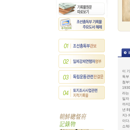
이 
독부
첨부
19
라는
일자 
까지)
년 8
지)·
이다
쇼체