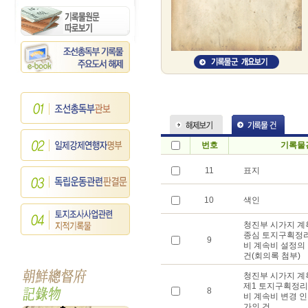
번호
기록물
11
표지
10
색인
청진부 시가지 계
종심 토지구획정
9
비 계속비 설정의
건(회의록 첨부)
청진부 시가지 계
제1 토지구획정리
8
비 계속비 변경 인
가의 건