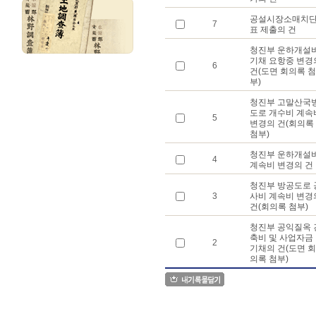
공설시장소매치
7
표 제출의 건
청진부 운하개설
기채 요항중 변경
6
건(도면 회의록 첨
부)
청진부 고말산국
도로 개수비 계속
5
변경의 건(회의록
첨부)
청진부 운하개설
4
계속비 변경의 건
청진부 방공도로 
3
사비 계속비 변경
건(회의록 첨부)
청진부 공익질옥 
축비 및 사업자금
2
기채의 건(도면 회
의록 첨부)