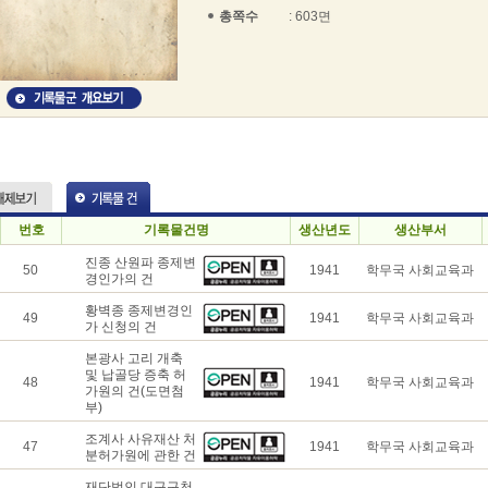
총쪽수
: 603면
번호
기록물건명
생산년도
생산부서
진종 산원파 종제변
50
1941
학무국 사회교육과
경인가의 건
황벽종 종제변경인
49
1941
학무국 사회교육과
가 신청의 건
본광사 고리 개축
및 납골당 증축 허
48
1941
학무국 사회교육과
가원의 건(도면첨
부)
조계사 사유재산 처
47
1941
학무국 사회교육과
분허가원에 관한 건
재단법인 대구구천