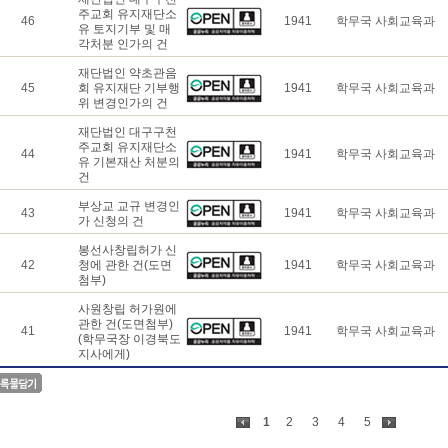
주교회 유지재단소
46
1941
학무국 사회교육과
유 토지기부 및 매
각처분 인가의 건
재단법인 약초관음
45
회 유지재단 기부행
1941
학무국 사회교육과
위 변경인가의 건
재단법인 대구구천
주교회 유지재단소
44
1941
학무국 사회교육과
유 기본재산 처분의
건
부상교 교규 변경인
43
1941
학무국 사회교육과
가 신청의 건
봉선사창립허가 신
42
청에 관한 건(도면
1941
학무국 사회교육과
첨부)
사원창립 허가원에
관한 건(도면첨부)
41
1941
학무국 사회교육과
(학무국장 이경북도
지사에게)
1
2
3
4
5