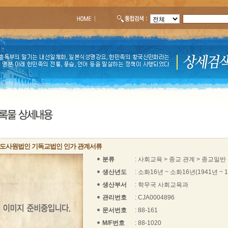
도사원법인 기독교법인 인가 관계서류
분류
: 사회교육 > 종교 관계 > 종교일반
생산년도
: 소화16년 ~ 소화16년(1941년 ~ 
생산부서
: 학무국 사회교육과
관리번호
: CJA0004896
문서번호
: 88-161
M/F번호
: 88-1020