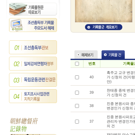
번호
기록물
흑주교 교규 변경
40
가 신청의 건(지령
안)
천태종 종제 변경
39
가 신청의 건
진종 본원사파 종
38
변경인가 신청의 
진종 본원사파포
37
관리자 변경인가
의 건
재단법인 야소교