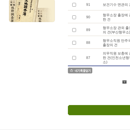
91
보건기수 면관의 
형무소장 출장에 
90
한 건
형무소장 관외 출
89
의 건(부산형무소
형무소직원 만주
88
출장의 건
의무직원 보충에 
87
한 건(인천소년형
소)