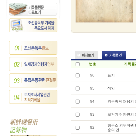
번호
기록물
96
표지
95
색인
94
의무촉탁 채용의 
93
보건기수 파면의 
형무소 의무직원 
92
충의 건