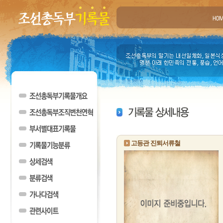
고등관 진퇴서류철