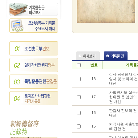
번호
기록물
검사 퇴관판사 검
18
임서 및 보직의 건
내신
사법관시보 실무
17
험위원 등 임명의
건 내신
판검사 전보의 건
16
내신
퇴직자원 계출방
15
에 관한 건
판사 임서의 건 내