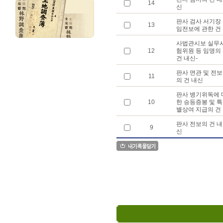
14
신
판사 검사 서기장
13
임전보에 관한 건
사법관시보 실무
12
험위원 등 임명의
건 내신-
판사 면관 및 전보
11
의 건 내신
판사 병기위독에 
10
한 승등증봉 및 특
별상여 지급의 건
판사 전보의 건 내
9
신