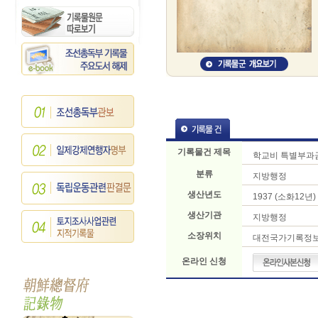
기록물건 제목
학교비 특별부과금
분류
지방행정
생산년도
1937 (소화12년)
생산기관
지방행정
소장위치
대전국가기록정
온라인 신청