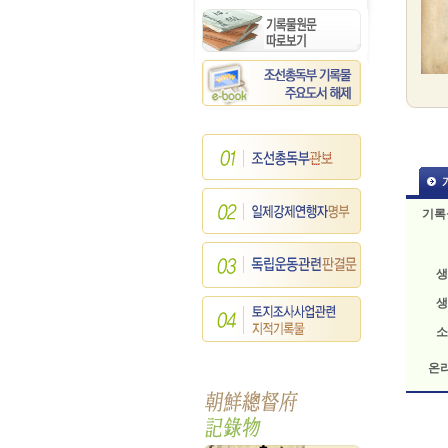
기록
생
생
소
온