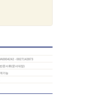
JA0004242 - 0027142873
반문서류(문서대장)
개가능
3