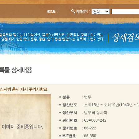
심지방 훈시 지시 주의사항표
분류
: 법무
생산년도
: 소화18년 ~ 소화19년(1943년 ~ 
생산부서
: 법무국 형사과
관리번호
: CJA0004242
문서번호
: 86-222
M/F번호
: 86-850