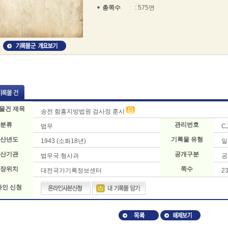
총쪽수
: 575면
물건 제목
송전 함흥지방법원 검사정 훈시
분류
관리번호
법무
C
산년도
기록물 유형
1943 (소화18년)
일
산기관
공개구분
법무국 형사과
공
장위치
쪽수
대전국가기록정보센터
2
라인 신청