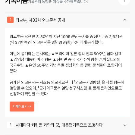
기록이음
기록관리 동향과 이슈를 소개해드립니다!
외교부, 제33차 외교문서 공개
외교부는 생산한 지 30년이 지난 1995년도 문서를 중심으로 총 2,621권
(약 37만 쪽)의 외교문서를 3월 31일(화) 국민에게 공개했다.
이번에 공개하는 문서에는 ▲무라야마 일본 총리 전후 50주년 담화 발표
▲김영삼 대통령 미국 방문 ▲장쩌민 중국 국가주석 방한 △이집트와의
국교수립 ▲유엔 50주년 기념 특별 정상회의 등 관련 문서들이 포함되어
있다.
공개된 외교문서는 서초동 외교사료관 내 「외교문서열람실」을 직접 방문해
열람할 수 있으며, 「공개외교문서 열람·청구시스템」을 통해 온라인으로도
신청하여 확인할 수 있다.
자세히보기 →
시대마다 키워온 과학의 꿈, 대통령기록으로 조명하다