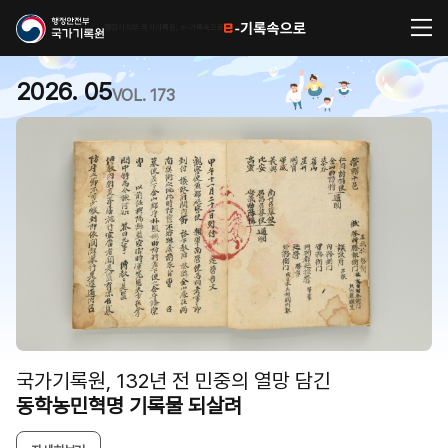
행정자치부 국가기록원, e-기록속으로
2026. 05
VOL. 173
국가기록원, 132년 전 민중의 열망 담긴
동학농민혁명 기록물 되살려