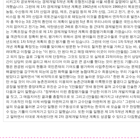
시키고자 공보부에서는 경제개발 5개년 계획 모형전시관을 서울 세종로 길옆에다 설치, 3
개했습니다. 그런데 제 1차 경제개발 5개년 계획은 1962년에 시작되어 1966년이 목
농림, 수산등의 제 1차 산업과 광업, 제조, 건설업 등의 제 2차 산업, 그리고 전기, 운수, 보관
비스업 등 제 3차 산업과 국토건설사업으로 돼있는데 이것을 종합해서 연차적으로 발전
자 총 액수는 3조 2천억 환인데 이 계획이 달성된 5년 후의 우리나라의 생활은 국민소득
거의 없어지고 전기는 3배, 석탄생산은 2배로 증가되는 등 근대적 경제발전의 토대가 만
는 기획조정실 주관으로 제 1차 경제개발 5개년 계획의 종합평가회의를 가졌습니다. 이것
을 객관적으로 정확히 분석, 평가하기 위해서 경제 분야들의 전문교수들로 구성된 평가교
년도에도 1차 5개년 계획의 중간 평가를 한 바 있습니다. 그런데 이번 다시 1차 5개년 계획
개년 계획을 확정짓는 이때를 맞이해서 방문한 누구라도 철저한 분석을 가하고 있는 바, 
려대학교 이창렬 교수는 “이 된다, 안 된다 하고 왜정 때부터 이곳이 아마 (안들림) 그래
고 되지 않는 걸로 그렇게 이제 단정하는 그것도 있었고 또 실제로 21억이라는 돈이 상
간이 상당히 오래 걸리고 해서 드디어 이와 같은 큰 공사를 했다는 것이 본인도 기쁩니다. 
행은 완공된 사업의 현황과 국민존재의 기여도를 평가하며 사업추진에서 일어나는 문제
해결방안을 강구하게 되는데 감천 화력을 둘러본 농협대학교수 최용상씨는 우리 기술의 
받았다고 말하면서 “에 비약적으로 발전했다는 것은 놀라운 것입니다.” 한편 최 교수는 
만 쓰일 것이 아니라 농촌전파에도 이용되어 농촌근대화를 이룩했으면 좋겠다고 말했습니다
공장을 방문한 중앙대학교 유진순 교수는 “(안들림)” 엿새 동안에 걸쳐 교수단을 인솔
다음과 같이 말했습니다. “정부에서 이런 종합평가들을 구성한 이유가 1차 개발지역을 
을 짓고, 그 매듭지어진 결과를 총합적으로 또 그리고 (안들림) 해가지고 내년부터 시작되
의 기초적인 마침 이제 바탕을 마련하고자 평가 교수단을 마련하게 된 겁니다.” 그런데 
설의 모습을 둘러본 교수단 일행은 이구동성으로 발전하는 한국의 새 모습을 극구 찬양했
수 있는 기틀이 다져져가고 있다고 말했습니다. 또한 이들 일행은 제 1차 5개년 계획은
고 말하면서 이대로 계속된다면 제 2차 경제개발 5개년 계획도 성공할 수 있다고 다짐했