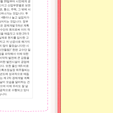
월 20일부터 시민에게 공
표연도이고 산업부문별로 보면
, 통신, 주택, 그 밖에 서
시켜나가는 것입니다. 투
이 4환이나 늘고 실업자가
들어지는 것입니다. 정부
은 경제개발 5개년 계획
수단의 회의로써 이미 작
을 매듭짓고 또한 2차 5
실제로 현지를 답사한 고
가지고 저 난공사로 해가지
당히 많이 들었습니다만 시
(안들림)” 한편 교수단 일
점을 파악해서 이에 대한
비약적 발전에 큰 감동을
이러한 발전시설이 공업에
. 또한 울산 제5 비료
한 기획조정실장 최주철씨는
금년도에 성과적으로 매듭
는 제 2차 경제개발 계획
나날이 모습을 달리하는 건
으며 이제 우리도 잘 살
 성공적으로 수행되고 있다
습니다.