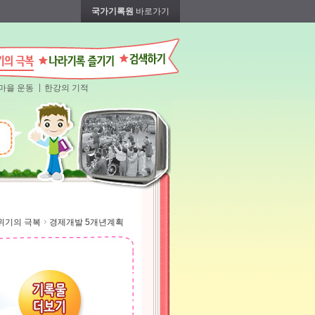
국가기록원
바로가기
마을 운동
한강의 기적
위기의 극복
경제개발 5개년계획