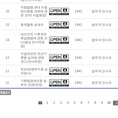
지방법원 관내 지청
16
판사회동 개최에 관
1942
법무국 민사과
한 건(각 지법원장)
15
호적협회 초대자
1942
법무국 민사과
내지인의 기류계의
취급방법에 관한 건
14
1942
법무국 민사과
(사법성 민사국장
앞)
지급전보안-조선기
13
류령 심의에 관한
1942
법무국 민사과
건(고전사무관)
전보안(청주지청 상
12
1942
법무국 민사과
석판사)
기류령관계조문 송
11
1942
법무국 민사과
부의 건(호적계)
1
2
3
4
5
6
7
8
9
10