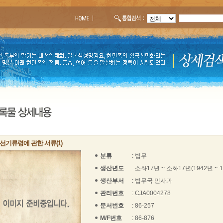
선기류령에 관한 서류(1)
분류
: 법무
생산년도
: 소화17년 ~ 소화17년(1942년 ~ 
생산부서
: 법무국 민사과
관리번호
: CJA0004278
문서번호
: 86-257
M/F번호
: 86-876