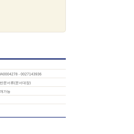
JA0004278 - 0027143936
반문서류(문서대장)
개가능