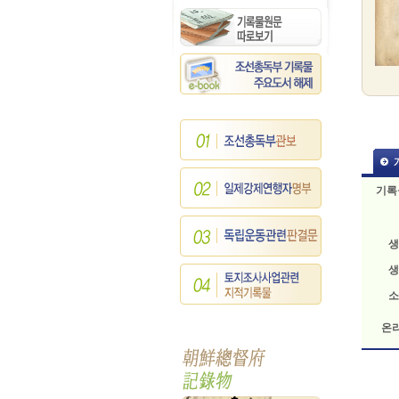
기록
생
생
소
온