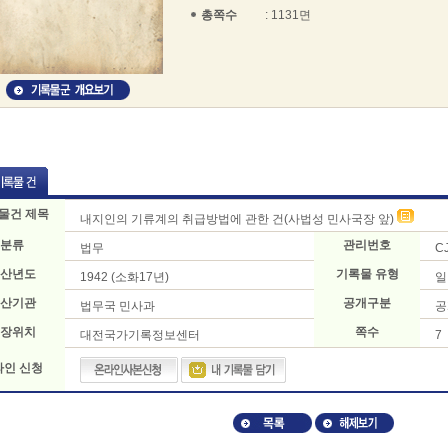
총쪽수
: 1131면
물건 제목
내지인의 기류계의 취급방법에 관한 건(사법성 민사국장 앞)
분류
관리번호
법무
C
산년도
기록물 유형
1942 (소화17년)
일
산기관
공개구분
법무국 민사과
공
장위치
쪽수
대전국가기록정보센터
7
라인 신청