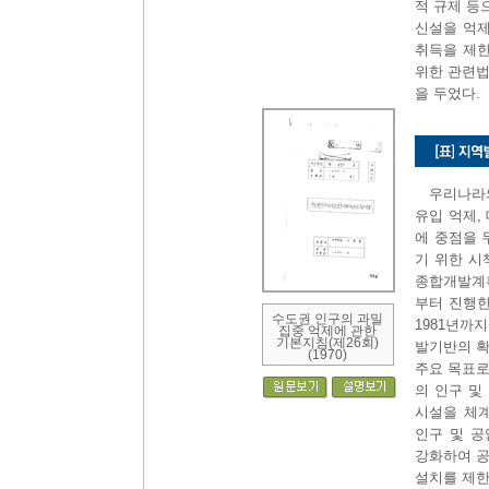
적 규제 등
신설을 억제
취득을 제한
위한 관련법
을 두었다.
우리나라
유입 억제,
에 중점을 
기 위한 시
종합개발계획
부터 진행한
수도권 인구의 과밀
1981년까
집중 억제에 관한
기본지침(제26회)
발기반의 확
(1970)
주요 목표로
의 인구 및
시설을 체
인구 및 
강화하여 공
설치를 제한