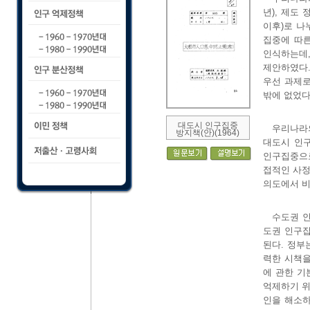
년), 제도 
이후)로 나
집중에 따
인식하는데
제안하였다.
우선 과제로
밖에 없었다
대도시 인구집중
우리나라의
방지책(안)(1964)
대도시 인
인구집중으로
접적인 사정
의도에서 
수도권 인
도권 인구
된다. 정부
력한 시책을
에 관한 기
억제하기 위
인을 해소하