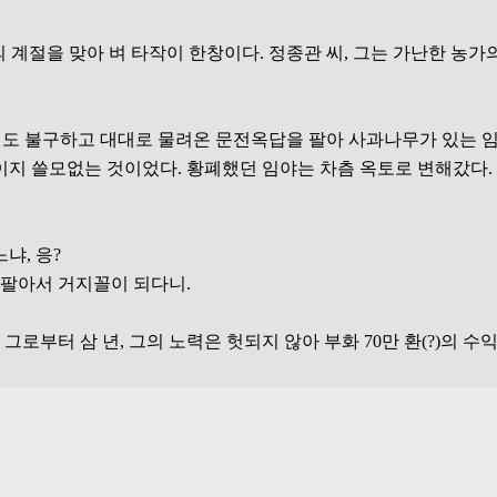
결실의 계절을 맞아 벼 타작이 한창이다. 정종관 씨, 그는 가난한 
대에도 불구하고 대대로 물려온 문전옥답을 팔아 사과나무가 있는 임야 
지 쓸모없는 것이었다. 황폐했던 임야는 차츰 옥토로 변해갔다. 
, 응?

팔아서 거지꼴이 되다니.

그로부터 삼 년, 그의 노력은 헛되지 않아 부화 70만 환(?)의 
강좌에 참석했다. 그는 여기서 실제로 체험한 여러 가지 어려움이 
 농협에 토양검정(土壤檢定)을 의뢰해서 그 분석결과에 따라 적당