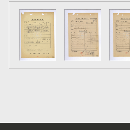
(00:04:04)결실의 계절이 오니 땀의 대가는 여실히 
(00:04:23)금년에는 3,000개나 더 많은 사과가 
수가 늘어난 것이다. 여기에 따라 그는 능금조합을 조직
(00:05:26)그는 수입이 생기는 대로 농업협동조합에 
확보하고 비료나 농약을 필요로 할 때에는 언제든지 공제
(00:06:14)배합탱크에서 혼합된 농약은 농장 어디서
수도 있게 했다. 그는 돼지, 닭 등도 사육하고 있는데 
우량종 30두를 계속 키워 여기서 나오는 새끼는 이웃에 
(00:07:09)요즈음에 와서 연간 200여만 원의 순수
(가르쳐)줘야 한다고 말했다. 돈을 많이 들여서 농사를 
(00:07:44)그는 마을의 꼬불꼬불한 오솔길을 사비를 
가설됐다. 정 씨가 노력한 보람은 차츰 나타나기 시작한 