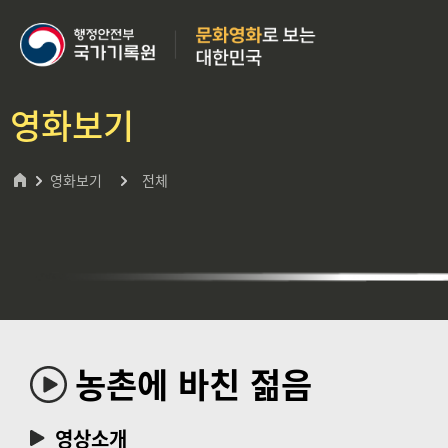
영화보기
영화보기
전체
농촌에 바친 젊음
영상소개