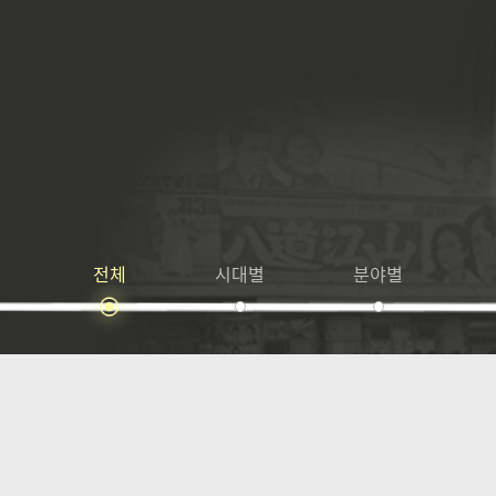
전체
시대별
분야별