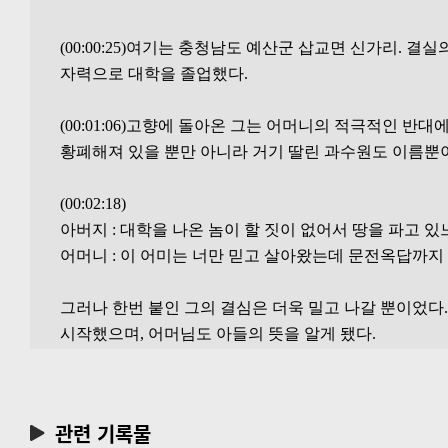
(00:00:25)여기는 충청남도 예산군 삽교면 신가리. 
자력으로 대학을 졸업했다.

(00:01:06)고향에 돌아온 그는 어머니의 적극적인 반
황폐해져 있을 뿐만 아니라 거기 딸린 과수원도 이름뿐이
(00:02:18)

아버지 : 대학을 나온 놈이 할 짓이 없어서 땅을 파고 있느냐
어머니 : 이 어미는 너만 믿고 살아왔는데 문전옥답까지 
그러나 한번 붙인 그의 결심은 더욱 밀고 나갈 뿐이었다. 
시작했으며, 어머님도 아들의 뜻을 알게 됐다.

(00:03:07)그해 겨울 농업협동조합에서 마련한 영농
완전한 영농계획서를 짜고 거기에 따라 농사를 지어갔다.
관련 기록물