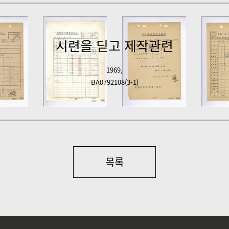
찾아왔다. 그해 가을 결혼식을 올렸다. 그의 아내는 온갖 역경과 어려
매달렸다. 주위 사람들의 반응은 금방 달라지기 시작했고 마을 근방에 
시련을 딛고 제작관련
했다. 틈 있는 대로 함께 모여 자기가 체험한 영농기술을 발표하
1969,
이미 영농자금으로 대여 받은 원금을 갚고 나머지는 저축을 했다. 
BA0792108(3-1)
의 편의를 받았다. 수입이 얼마큼 생김에 따라 수동으로 하던 모
나 쓸 수 있게 지하 파이프를 여러 곳에 연결했다. 이 시설은 인근
여기서 나오는 퇴비는 농작물의 좋은 밑거름이 될 뿐 아니라 수입만도
반액으로 분양해주고 있다.

목록
입을 올리고 있는 정 씨. 그는 가난한 이웃에 대해 무엇을 만들어서
잘하는 것은 누구나 할 수 있는 짓. 그러나 그의 영농 방법은 돈을
들여 4미터(m) 폭으로 국도로 통하게 넓혔다. 그 길을 경운기가 힘
것이다. 금년에는 부근 야산 일대에 밤나무와 은행나무 묘목 3,00