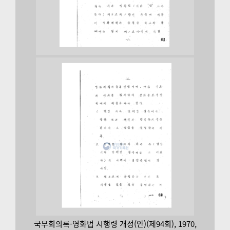
국무회의록-영화법 시행령 개정(안)(제94회), 1970,