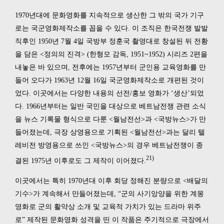
1970년대에 문화영화를 지속적으로 생산한 그 밖의 국가 기구
로는 국군영화제작소를 꼽을 수 있다. 이 조직은 한국전쟁 발발
직후인 1950년 7월 4일 국방부 정훈국 촬영대로 창설된 뒤 전황
을 담은 <정의의 진격> (한형모 감독, 1951~1952) 시리즈 2편을
내놓은 바 있으며, 전후에는 1957년부터 군인용 교육영화를 만
들어 오다가 1963년 12월 16일 국군영화제작소로 개편된 것이
었다. 이곳에서는 다양한 내용의 선전/홍보 영화가 ‘생산’되었
다. 1966년부터는 일반 국민을 대상으로 베트남전쟁 관련 소식
을 뉴스 기록물 형식으로 다룬 <월남전선>과 <국방뉴스>가 만
들어졌는데, 극장 상영용으로 기획된 <월남전선>과는 달리 텔
레비전 방영용으로 쓰인 <국방뉴스>의 경우 베트남전쟁이 종
21)
결된 1975년 이후로도 그 제작이 이어졌다.
이곳에서는 특히 1970년대 이후 회당 정해진 분량으로 <배달의
기수>가 계속해서 만들어졌는데, “군의 사기앙양을 위한 계몽
영화로 군의 활약상 소개 및 교육적 가치가 있는 드라마 위주
로” 제작된 문화영화 성격을 띤 이 작품은 주기적으로 극장에서