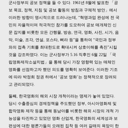
군사정부의 공보 정책을 들 수 있다. 1961년 8월에 발표한 「공
보 목표, 정책, 지침 및 공보 활동의 방침과 구체적 방안」에서
이러한 방향이 명시적으로 드러나는데, “혁명과업 완성에 전 국
민의 자율적이며 적극적인 참가를 도모하여 공보 매개체인 신
문 잡지를 비롯한 모든 간행물, 방송, 연극, 영화, 사진, 시가, 음
악, 미술, 조각, 연설, 포스타, 삐라 등”을 통하여 “국민과 정부
와의 접촉 기회를 최대한도로 확대시켜 상호이해를 촉진”시킬
것을 강조하였다. 이는 군사정부가 5.16 직후인 6월 22일 「국
립영화제작소설치법」을 통해 당시 가장 영향력 있는 매체인
영화를 선점하고자 했던 의도를 명확히 보여준다. 이러한 기조
에 따라 박정희 정권 하에서 ‘공보 영화’는 정책적으로 장려되
고 관리되었다.
둘째, 한국영화의 해외 시장 개척이라는 명제가 놓여 있었다.
당시 수출중심의 경제정책을 주도했던 정부, 아시아영화제 및
합작영화 제작 등을 통해 동남아를 비롯한 해외 시장의 개척 가
능성을 타진하고 있었던 영화 산업계, 한국영화의 세계성과 보
편성에 대한 평론가들의 오래된 집착 등 여러 갈래의 욕망이 한