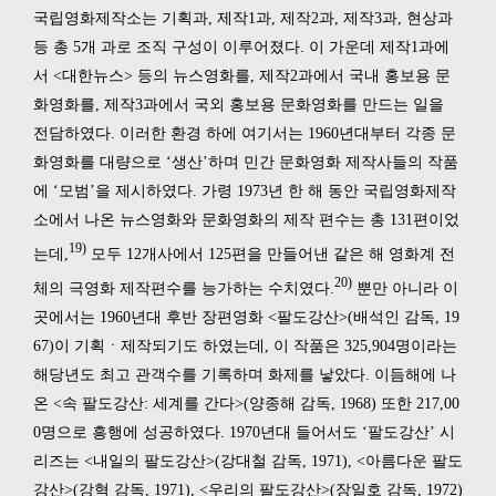
국립영화제작소는 기획과, 제작1과, 제작2과, 제작3과, 현상과
등 총 5개 과로 조직 구성이 이루어졌다. 이 가운데 제작1과에
서 <대한뉴스> 등의 뉴스영화를, 제작2과에서 국내 홍보용 문
화영화를, 제작3과에서 국외 홍보용 문화영화를 만드는 일을
전담하였다. 이러한 환경 하에 여기서는 1960년대부터 각종 문
화영화를 대량으로 ‘생산’하며 민간 문화영화 제작사들의 작품
에 ‘모범’을 제시하였다. 가령 1973년 한 해 동안 국립영화제작
소에서 나온 뉴스영화와 문화영화의 제작 편수는 총 131편이었
19)
는데,
모두 12개사에서 125편을 만들어낸 같은 해 영화계 전
20)
체의 극영화 제작편수를 능가하는 수치였다.
뿐만 아니라 이
곳에서는 1960년대 후반 장편영화 <팔도강산>(배석인 감독, 19
67)이 기획ㆍ제작되기도 하였는데, 이 작품은 325,904명이라는
해당년도 최고 관객수를 기록하며 화제를 낳았다. 이듬해에 나
온 <속 팔도강산: 세계를 간다>(양종해 감독, 1968) 또한 217,00
0명으로 흥행에 성공하였다. 1970년대 들어서도 ‘팔도강산’ 시
리즈는 <내일의 팔도강산>(강대철 감독, 1971), <아름다운 팔도
강산>(강혁 감독, 1971), <우리의 팔도강산>(장일호 감독, 1972)