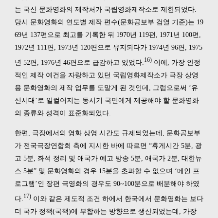
는 국산 문화영화의 제작처가 국립영화제작소로 제한되었다.
당시 문화영화의 연도별 제작 편수(문화공보부 검열 기준)는 19
69년 137편으로 최고를 기록한 뒤 1970년 119편, 1971년 100편,
1972년 111편, 1973년 120편으로 유지되다가 1974년 96편, 1975
16)
년 52편, 1976년 46편으로 급감하고 있었다.
이에, 가장 안정
적인 제작 여건을 자랑하고 있던 국립영화제작소가 극장 상영
용 문화영화의 제작 업무를 도맡게 된 것인데, 그럼으로써 ‘유
신시대’로 일컬어지는 동시기 국민에게 제공해야 할 문화영화
의 종류와 성격이 표준화되었다.
한편, 극장에서의 영화 상영 시간도 규제되었는데, 문화공보부
가 전국극장연합회 측에 지시한 바에 따르면 “휴게시간 5분, 광
고 5분, 좌석 정리 및 애국가 예고 방송 5분, 애국가 2분, 대한뉴
스 5분” 및 문화영화의 경우 15분을 초과할 수 없으며 ‘메인 프
로그램’인 장편 극영화의 경우도 90~100분으로 배분해야 하였
17)
다.
이와 같은 제도적 조건 하에서 한국에서 문화영화는 보다
더 국가 정책(국책)에 부합하는 방향으로 생산되었는데, 가장