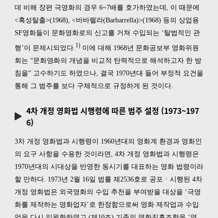
데 비해 장편 극영화의 경우 6~7배를 호가하였는데, 이 때문에
<혹성탈출>(1968), <바바렐라(Barbarrella)>(1968) 등의 상업용
SF영화들이 문화영화로의 신고를 거쳐 수입되는 ‘탈법적인 관
1)
행’이 문제시되었다.
이에 대해 1968년 문화공보부 영화위원
회는 “문화영화의 개념을 비교적 탄력적으로 해석하고자 한 방
침을” 고수하기도 하였으나, 결국 1970년대 들어 부정적 요건을
통해 그 범주를 보다 구체적으로 규정하게 된 것이다.
4차 개정 영화법 시행령에 따른 범주 설정 (1973~197
6)
3차 개정 영화법과 시행령이 1960년대의 영화계 환경과 영화인
의 요구 사항을 수용한 것이라면, 4차 개정 영화법과 시행령은
1970년대의 시대상을 반영한 동시기를 대표하는 영화 법령이라
할 만하다. 1973년 2월 16일 법률 제2536호로 공포ㆍ시행된 4차
개정 영화법은 외국영화의 수입 추천을 부여받을 대상을 ‘극영
화를 제작하는 영화업자’로 한정함으로써 영화 제작업과 수입
업을 다시 일원화하였고,(제10조) 기존의 영화진흥조합을 ‘영