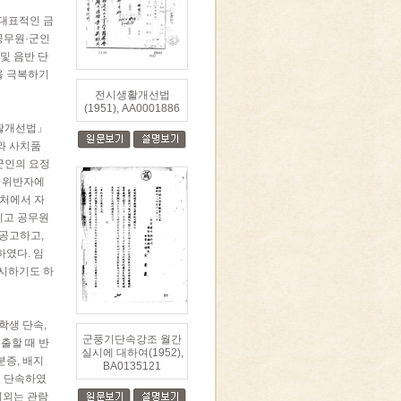
 대표적인 금
 공무원·군인
 및 음반 단
족을 극복하기
전시생활개선법
(1951), AA0001886
생활개선법」
와 사치품
군인의 요정
상 위반자에
부처에서 자
리고 공무원
 공고하고,
하였다. 임
실시하기도 하
학생 단속,
군풍기단속강조 월간
외출할 때 반
실시에 대하여(1952),
분증, 배지
BA0135121
을 단속하였
이외는 관람