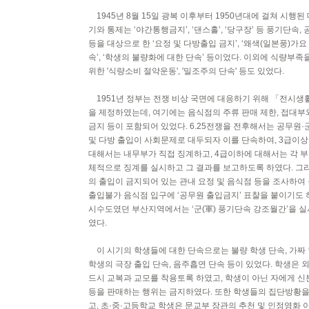
1945년 8월 15일 광복 이후부터 1950년대에 걸쳐 시행된
기와 통제는 ‘야간통행금지’, ‘댄스홀’, ‘당구장’ 등 풍기단속,
등을 대상으로 한 ‘요정 및 다방출입 금지’, ‘왜색(일본풍)가요
속’, ‘학생의 불량화에 대한 단속’ 등이었다. 이외에 식량부
위한 '식량소비 절약운동', '밀조주의 단속' 등도 있었다.
1951년 정부는 전쟁 비상 국면에 대응하기 위해 「전시
을 제정하였는데, 여기에는 음식점의 주류 판매 제한, 접대부
금지 등이 포함되어 있었다. 6.25전쟁을 전후해서는 공무원·
및 다방 출입이 사회문제로 대두되자 이를 단속하여, 3급이
대해서는 내무부가 직접 징계하고, 4급이하에 대해서는 각 
체적으로 징계를 실시하고 그 결과를 보고하도록 하였다. 그
의 출입이 금지되어 있는 관내 요정 및 음식점 등을 조사하여
출입불가 음식점 입구에 ‘공무원 출입금지’ 표찰을 붙이기도 
시수도였던 부산지역에서는 ‘군(軍) 풍기단속 강조월간’을 
였다.
이 시기의 학생들에 대한 단속으로는 불량 학생 단속, 가짜 
학생의 극장 출입 단속, 음주흡연 단속 등이 있었다. 학생은 
드시 교복과 교모를 착용토록 하였고, 학생이 아닌 자에게 신
등을 판매하는 행위는 금지하였다. 또한 학생들의 집단방황
고, 초·중·고등학교 학생은 문교부 장관의 추천 및 인정영화 