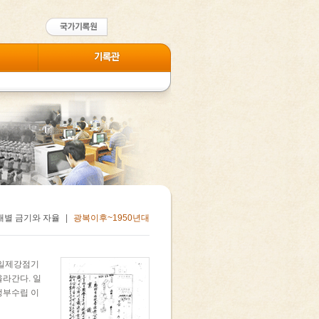
대별 금기와 자율
|
광복이후~1950년대
 일제강점기
라간다. 일
정부수립 이