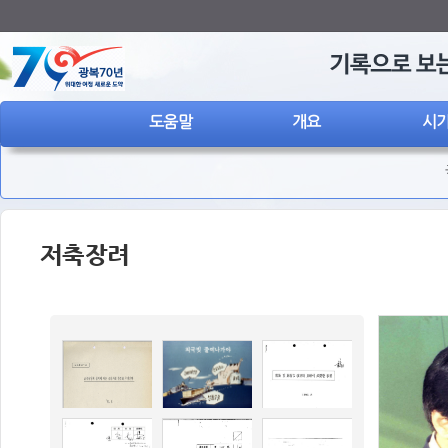
도움말
개요
시기
저축장려