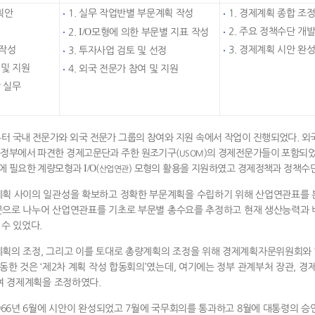
획안
1. 실무 작업반별 부문계획 작성
1. 경제계획 종합 조
I/O
2. 주요 정책수단 개
2.
모형에 의한 부문별 지표 작성
 작성
3. 경제계획 시안 완
3. 투자사업 검토 및 선정
 및 지원
4. 외국 전문가 참여 및 지원
각 실무
터 국내 전문가와 외국 전문가 그룹의 참여와 지원 속에서 작업이 진행되었다. 외
독정부에서 파견한 경제고문단과 주한 원조기구(
)의 경제전문가들이 포함되었
USOM
I/O
립에 필요한 계량모형과
(
) 모형의 활용을 지원하였고 경제정책과 정책수
산업연관
계획 사이의 일관성을 확보하고 정확한 부문계획을 수립하기 위해 산업연관표를 
부문으로 나누어 산업연관표를 기초로 부문별 총수요를 추정하고 현재 생산능력과
수 있었다.
획의 조정, 그리고 이를 토대로 총량계획의 조정을 위해 경제계획자문위원회와 ‘
동한 것은 ‘제2차 계획 작성 합동회의’였는데, 여기에는 정부 관계부처 장관, 경
여 경제계획을 조정하였다.
966년 6월에 시안이 완성되었고 7월에 국무회의를 통과하고 8월에 대통령의 승