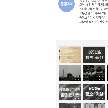
식량자급, 산림녹화와 
중점과제
화학, 철강 및 기계공업
7억불(상품 수출 550백
고용을 증대, 가족계획의
국민소득의 획기적 증대,
과학 및 경영기술 진흥,