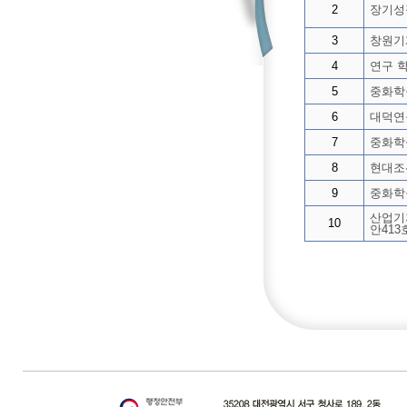
2
장기성장
3
창원기
4
연구 
5
중화학
6
대덕연
7
중화학
8
현대조
9
중화학
산업기지
10
안413