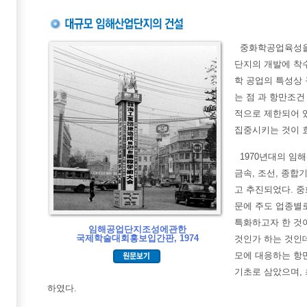
중화학공업육성을 
단지의 개발에 착
학 공업의 특성상
는 점 과 항만조
적으로 제한되어 
집중시키는 것이 
1970년대의 임
금속, 조선, 종합
고 추진되었다. 
문에 주도 업종별
특화하고자 한 것
임해공업단지조성에관한
국제학술대회홍보입간판, 1974
것인가 하는 것인
모에 대응하는 항만
기초로 삼았으며,
하였다.