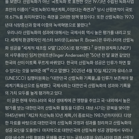
를 보였다. 산림녹화가 아닌 '국토녹화'로 표현한 것은 1973년 수립된 녹화사업
5
초안의 이름이 「국토녹화10개년계획」이었다는 측면과
당시 산림면적이 국토
의 67%를 차지하였다는 측면을 고려한 정책 명칭이다. 또한 산림녹화는 1970
6
년대 식량증산과 함께 이중의 녹색혁명으로 불렸다.
우리나라 산림녹화의 성과에 대해서는 국제사회 역시 높은 평가를 내리고 있
다. 세계적 환경학자인 레스터 브라운(Lester R. Brown)은 우리나라의 산림녹
7
화 성공을 "세계적 재조림 모델"(2006)로 평가했다.
유엔환경계획(UNEP)
의 사무총장인 잉거 안데르센(Inger Andersen)은 "50년 전 달 표면 같았던
한국의 산이 이토록 푸르게 바뀌었다. 한국의 산림녹화 성공은 인류가 하면 할
8
수 있다는 것을 보여준 예"
라고 말했다. 2025년 4월 10일 제221차 유네스코
(UNESCO) 집행위원회는 『대한민국 산림녹화 기록물』을 인류가 보존해야 할
세계기록유산으로 등재했다. 국제사회는 대한민국 산림녹화의 성과와 기록물
의 가치 모두를 높게 평가하고 있다.
이 글은 현재 우리나라의 육상 생태계에 큰 영향을 주었고 국·내외에서 높은
평가를 받는 대한민국의 산림녹화 활동을 다룬다. 대상 시기는 광복을 맞이한
1945년부터 「제2차 치산녹화 10년 계획」이 종료되는 1987년까지이다. 다양
한 자료를 바탕으로 대한민국의 산림녹화 과정과 성과를 정리하고 산림녹화의
성공 요인을 도출한다. 마지막으로 대한민국의 산림녹화 성공 경험에서 우리나
라와 비슷한 산림 황폐화 문제를 겪고 있는 국제사회와 우리나라의 미래 산림정