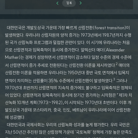
1
/
4
대한민국은 개발도상국 가운데 가장 빠르게 산림전환(forest transition)이
발생하였다. 우리나라 산림자원의 양적 증가는 1973년에서 1987년까지 수행
된 국가 산림녹화 프로그램과 밀접한 관련이 있다. 이 시기에 우리나라는 처음
으로 산림면적과 임목축적이 동시에 증가한다. 알렉산더 매더(Alexander
Mather)는 경제가 성장하면서 산림면적이 감소하다 일정 수준의 경제 수준에
2
서 산림면적이 증가 추세로 전환된다는 산림전환 이론을 제시하였다.
매더의
산림전환 이론을 적용하면 우리나라는 1950년대 중반 국토 면적에서 입목지
3
면적이 차지하는 산림률이 35% 수준에서 산림전환이 발생하였다.
그러나
1970년대 초반까지 산림면적의 지속적 증가에도 불구하고 임목축적은 정체되
어 있었다. 산림면적과 임목축적이 동시에 장기간 증가하는 시작점은 「제1차 치
산녹화 10개년 계획(1973~1982)」이 시작되는 1970년대 초반이다. 이후 개
발도상국 가운데 코스타리카, 중국, 인도, 베트남이 우리나라에 이어 산림전환
에 성공했다.
대한민국과 국제사회는 우리의 산림녹화 성과를 높게 평가한다. 우리 국민은
지난 50년간 추진된 많은 산림정책 가운데 '국토녹화' 정책에 가장 높은 만족도